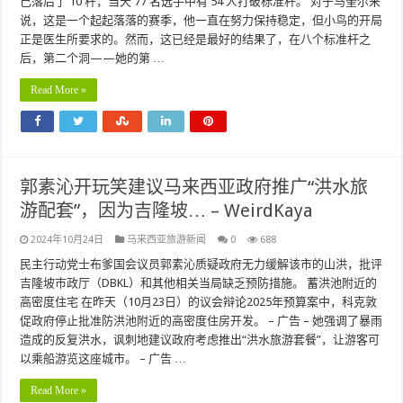
己落后了 10 杆，当天 77 名选手中有 54 人打破标准杆。 对于马奎尔来
说，这是一个起起落落的赛季，他一直在努力保持稳定，但小鸟的开局
正是医生所要求的。然而，这已经是最好的结果了，在八个标准杆之
后，第二个洞——她的第 …
Read More »
郭素沁开玩笑建议马来西亚政府推广“洪水旅
游配套”，因为吉隆坡… – WeirdKaya
2024年10月24日
马来西亚旅游新闻
0
688
民主行动党士布爹国会议员郭素沁质疑政府无力缓解该市的山洪，批评
吉隆坡市政厅（DBKL）和其他相关当局缺乏预防措施。 蓄洪池附近的
高密度住宅 在昨天（10月23日）的议会辩论2025年预算案中，科克敦
促政府停止批准防洪池附近的高密度住房开发。 – 广告 – 她强调了暴雨
造成的反复洪水，讽刺地建议政府考虑推出“洪水旅游套餐”，让游客可
以乘船游览这座城市。 – 广告 …
Read More »