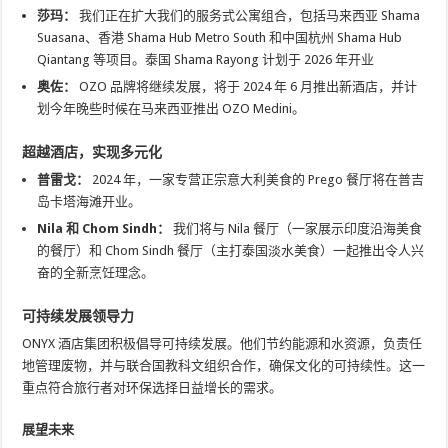
莎玛：
我们正在扩大我们的服务式公寓组合，包括马来西亚 Shama
Suasana、香港 Shama Hub Metro South 和中国杭州 Shama Hub
Qiantang 等项目。泰国 Shama Rayong 计划于 2026 年开业
奥佐：
OZO 品牌将继续发展，将于 2024 年 6 月推出新酒店，并计
划今年晚些时候在马来西亚推出 OZO Medini。
超越酒店，实现多元化
普雷戈：
2024 年，一家专营正宗意大利美食的 Prego 餐厅将在普吉
岛卡塔海滩开业。
Nila 和 Chom Sindh：
我们将与 Nila 餐厅（一家展示印度沿海美食
的餐厅）和 Chom Sindh 餐厅（主打泰国淡水美食）一起推出令人兴
奋的全新烹饪理念。
可持续发展领导力
ONYX 酒店集团积极倡导可持续发展。他们节约能源和水资源，负责任
地管理废物，并与联合国教科文组织合作，确保文化的可持续性。这一
重点符合旅行者对环保选择日益增长的需求。
展望未来