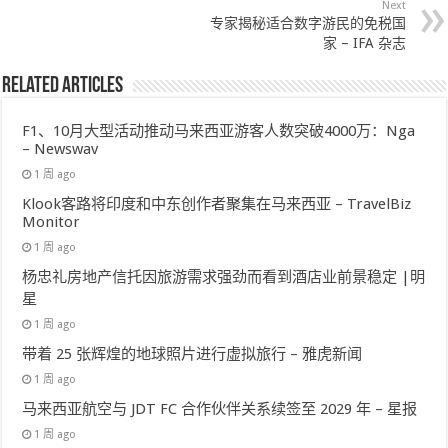
Next
专家揭秘适合数字游民的免税国
家 – IFA 杂志
Related Articles
F1、10月大型活动推动马来西亚游客人数突破4000万：Nga
– Newswav
1 周 ago
Klook客路将印度和中东创作者聚集在马来西亚 – TravelBiz
Monitor
1 周 ago
杨忠礼房地产信托因旅游需求强劲而看到酒店业前景稳定 |明
星
1 周 ago
带着 25 张辉煌的地球照片进行虚拟旅行 – 雅虎新闻
1 周 ago
马来西亚航空与 JDT FC 合作伙伴关系续签至 2029 年 – 星报
1 周 ago