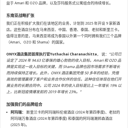
益于 Amari 和 OZO 品牌，以及莎玛服务式公寓组合的持续增长。
东南亚战略扩张
我们正在积极扩大我们在该地区的业务，计划到 2025 年开设 9 家新酒
店。这些酒店分布在马来西亚、中国、香港、泰国、老挝和斯里兰卡。
值得注意的是，马来西亚将成为泰国以外第一个同时拥有我们三个品牌
（Amari、OZO 和 Shama）的国家。
ONYX酒店集团首席执行官Yuthachai Charanachitta
， 说：
“公司已
设定了 2024 年 94.63 亿泰铢的雄心勃勃的收入目标。Amari 和 OZO 品
牌是实现这一收入目标的关键，而 Shama 品牌也因市场需求不断增长
而持续保持正增长。此外，ONYX 酒店集团凭借 50 多年的经验，凭借
高效的管理赢得了客户和业务合作伙伴的信任。这种信任体现在他们开
展业务的长期合同中。公司 2024 年的收入目标是比上一年增长 19% 以
上，比新冠疫情爆发前的 2019 年增长 23%。”
加强我们的品牌组合
阿玛瑞：
斯里兰卡的阿玛瑞科伦坡酒店 (2024 年第四季度)、老挝的
阿玛瑞万象酒店 (2024 年第四季度) 和泰国的阿玛瑞潮邦森酒店
(2025 年)。