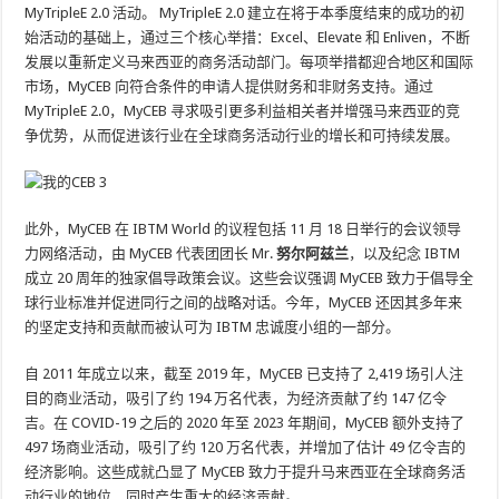
MyTripleE 2.0 活动。 MyTripleE 2.0 建立在将于本季度结束的成功的初
始活动的基础上，通过三个核心举措：Excel、Elevate 和 Enliven，不断
发展以重新定义马来西亚的商务活动部门。每项举措都迎合地区和国际
市场，MyCEB 向符合条件的申请人提供财务和非财务支持。通过
MyTripleE 2.0，MyCEB 寻求吸引更多利益相关者并增强马来西亚的竞
争优势，从而促进该行业在全球商务活动行业的增长和可持续发展。
此外，MyCEB 在 IBTM World 的议程包括 11 月 18 日举行的会议领导
力网络活动，由 MyCEB 代表团团长 Mr.
努尔阿兹兰
，以及纪念 IBTM
成立 20 周年的独家倡导政策会议。这些会议强调 MyCEB 致力于倡导全
球行业标准并促进同行之间的战略对话。今年，MyCEB 还因其多年来
的坚定支持和贡献而被认可为 IBTM 忠诚度小组的一部分。
自 2011 年成立以来，截至 2019 年，MyCEB 已支持了 2,419 场引人注
目的商业活动，吸引了约 194 万名代表，为经济贡献了约 147 亿令
吉。在 COVID-19 之后的 2020 年至 2023 年期间，MyCEB 额外支持了
497 场商业活动，吸引了约 120 万名代表，并增加了估计 49 亿令吉的
经济影响。这些成就凸显了 MyCEB 致力于提升马来西亚在全球商务活
动行业的地位，同时产生重大的经济贡献。