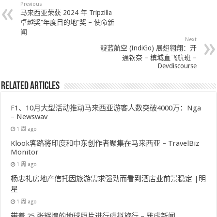
Previous
马来西亚荣获 2024 年 Tripzilla
卓越奖“年度目的地”奖 – 使命新
闻
Next
靛蓝航空 (IndiGo) 展翅翱翔：开
通钦奈 – 槟城直飞航班 –
Devdiscourse
Related Articles
F1、10月大型活动推动马来西亚游客人数突破4000万：Nga
– Newswav
1 周 ago
Klook客路将印度和中东创作者聚集在马来西亚 – TravelBiz
Monitor
1 周 ago
杨忠礼房地产信托因旅游需求强劲而看到酒店业前景稳定 |明
星
1 周 ago
带着 25 张辉煌的地球照片进行虚拟旅行 – 雅虎新闻