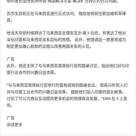
但印度也坚持支持所谓“两国解决方案”解决旷日持久的巴以问题。
苏杰生目前正在马来西亚进行正式访问； 随后他将前往新加坡和菲律
宾。
他当天早些时候拜访了马来西亚总理安瓦尔·易卜拉欣，并表达了他对
深化印度和马来西亚关系目标的热情。 此外，他强调这一愿景将成为
制定更加雄心勃勃的议程以改善两国关系的火花。
广告
此外，他还主持了与马来西亚首席执行官的圆桌讨论，指出他们对与印
度行业合作的兴趣日益浓厚。
“与马来西亚首席执行官举行的富有成效的圆桌会议。 很高兴听到人们
对与印度工业合作的兴趣日益浓厚。 鼓励他们加入印度的成长故事。
讨论了可以为商业互动提供更多机会的地缘政治发展，”EAM 在 X 上发
布。
广告
阅读更多