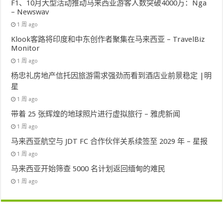
F1、10月大型活动推动马来西亚游客人数突破4000万：Nga
– Newswav
1 周 ago
Klook客路将印度和中东创作者聚集在马来西亚 – TravelBiz
Monitor
1 周 ago
杨忠礼房地产信托因旅游需求强劲而看到酒店业前景稳定 |明
星
1 周 ago
带着 25 张辉煌的地球照片进行虚拟旅行 – 雅虎新闻
1 周 ago
马来西亚航空与 JDT FC 合作伙伴关系续签至 2029 年 – 星报
1 周 ago
马来西亚开始筛查 5000 名计划返回缅甸的难民
1 周 ago