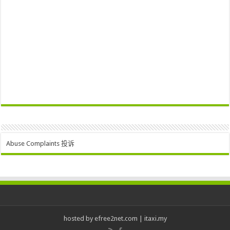
Abuse Complaints 投诉
hosted by
efree2net.com
|
itaxi.my