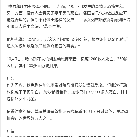
“拉力和压力有多么不同。 一方面，10月7日发生的事情是恐怖主义。
另一方面，没有人会容忍无辜平民的死亡。 各国自己认为做出反应可
能是合理的，但你不能做出这样的反应……每项反应都必须考虑到所谓
的国际人道主义法，”苏杰生说。
他补充说：“事实是，无论这个问题是对还是错，根本的问题是巴勒斯
坦人的权利以及他们被剥夺家园的事实。”
10月7日，哈马斯在以色列发动恐怖袭击，造成1200多人死亡、250多
人质，其中100多人仍被扣押。
广告
作为回应，以色列在加沙地带对哈马斯师发动猛烈反攻。 但此次行动
也造成了平民伤亡。 加沙部报告称，加沙已有 32,000 多人死亡，其中
包括妇女和儿童。
值得注意的是，莫迪总理是首批谴责哈马斯 10 月 7 日对以色列发动恐
怖袭击的世界领导人之一。
广告