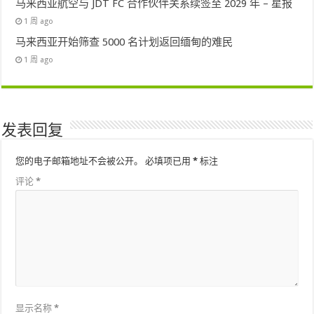
马来西亚航空与 JDT FC 合作伙伴关系续签至 2029 年 – 星报
1 周 ago
马来西亚开始筛查 5000 名计划返回缅甸的难民
1 周 ago
发表回复
您的电子邮箱地址不会被公开。
必填项已用
*
标注
评论
*
显示名称
*