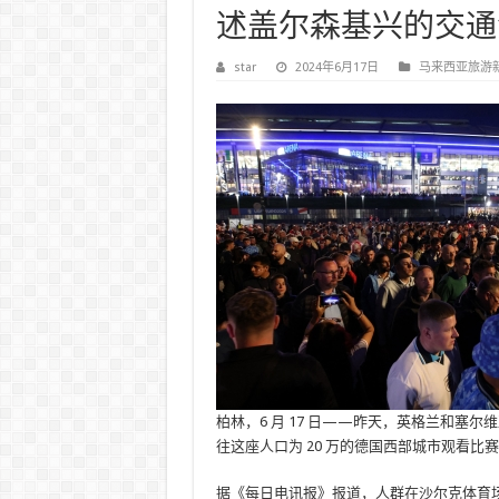
述盖尔森基兴的交通
star
2024年6月17日
马来西亚旅游
柏林，6 月 17 日——昨天，英格兰和塞尔
往这座人口为 20 万的德国西部城市观看
据《每日电讯报》报道，人群在沙尔克体育