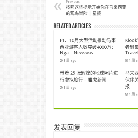
Previous
按照这些提示开始你在马来西亚
的观鸟冒险 | 星报
Related Articles
F1、10月大型活动推动马来
Klo
西亚游客人数突破4000万：
者聚集
Nga – Newswav
Trave
1 周 ago
1 周 
带着 25 张辉煌的地球照片进
马来西
行虚拟旅行 – 雅虎新闻
伙伴关
报
1 周 ago
1 周 
发表回复