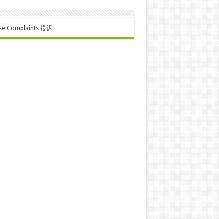
se Complaints 投诉