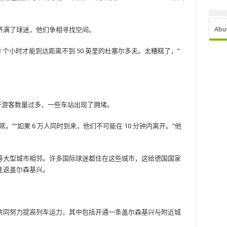
Abu
挤满了球迷，他们争相寻找空间。
 3 个小时才能到达距离不到 50 英里的杜塞尔多夫。太糟糕了，”
于游客数量过多，一些车站出现了拥堵。
”“如果 6 万人同时到来，他们不可能在 10 分钟内离开。”他
等大型城市相邻。许多国际球迷都住在这些城市，这给德国国家
往返盖尔森基兴。
共同努力提高列车运力，其中包括开通一条盖尔森基兴与附近城