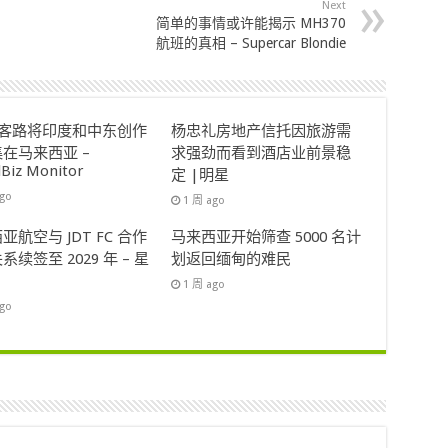
Next
简单的事情或许能揭示 MH370
航班的真相 – Supercar Blondie
ok客路将印度和中东创作
杨忠礼房地产信托因旅游需
在马来西亚 –
求强劲而看到酒店业前景稳
lBiz Monitor
定 |明星
ago
1 周 ago
亚航空与 JDT FC 合作
马来西亚开始筛查 5000 名计
系续签至 2029 年 – 星
划返回缅甸的难民
1 周 ago
ago