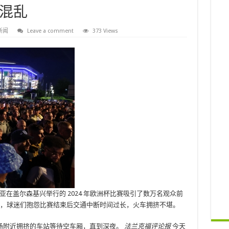
混乱
新闻
Leave a comment
373 Views
维亚在盖尔森基兴举行的 2024 年欧洲杯比赛吸引了数万名观众前
比赛，球迷们抱怨比赛结束后交通中断时间过长，火车拥挤不堪。
场附近拥挤的车站等待空车厢，直到深夜。
法兰克福评论报
今天