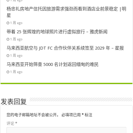
1 周 ago
杨忠礼房地产信托因旅游需求强劲而看到酒店业前景稳定 |明
星
1 周 ago
带着 25 张辉煌的地球照片进行虚拟旅行 – 雅虎新闻
1 周 ago
马来西亚航空与 JDT FC 合作伙伴关系续签至 2029 年 – 星报
1 周 ago
马来西亚开始筛查 5000 名计划返回缅甸的难民
1 周 ago
发表回复
您的电子邮箱地址不会被公开。
必填项已用
*
标注
评论
*