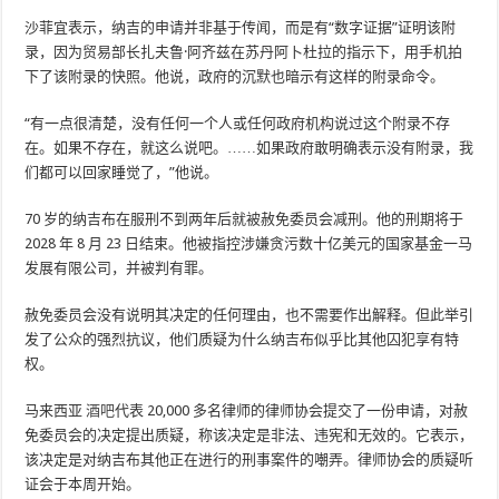
沙菲宜表示，纳吉的申请并非基于传闻，而是有“数字证据”证明该附
录，因为贸易部长扎夫鲁·阿齐兹在苏丹阿卜杜拉的指示下，用手机拍
下了该附录的快照。他说，政府的沉默也暗示有这样的附录命令。
“有一点很清楚，没有任何一个人或任何政府机构说过这个附录不存
在。如果不存在，就这么说吧。……如果政府敢明确表示没有附录，我
们都可以回家睡觉了，”他说。
70 岁的纳吉布在服刑不到两年后就被赦免委员会减刑。他的刑期将于
2028 年 8 月 23 日结束。他被指控涉嫌贪污数十亿美元的国家基金一马
发展有限公司，并被判有罪。
赦免委员会没有说明其决定的任何理由，也不需要作出解释。但此举引
发了公众的强烈抗议，他们质疑为什么纳吉布似乎比其他囚犯享有特
权。
马来西亚
酒吧
代表 20,000 多名律师的律师协会提交了一份申请，对赦
免委员会的决定提出质疑，称该决定是非法、违宪和无效的。它表示，
该决定是对纳吉布其他正在进行的刑事案件的嘲弄。律师协会的质疑听
证会于本周开始。