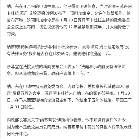
纳吉布在 4 月份的申请中表示，他已得到明确信息，当时的国王苏丹阿
卜杜拉·苏丹·艾哈迈德·沙阿发布了一项附加命令，允许他软禁服刑。纳
吉布声称，这项附加命令是在 1 月 29 日苏丹阿卜杜拉主持的赦免委员
会会议上发布的，该会议还将他的 12 年监禁刑期减半，并大幅降低了
罚款。
纳吉的律师穆罕默德·沙菲·阿卜杜拉表示，
高等法院
周三裁定政府“没
有法律义务”核实是否存在此类命令。他说他们将提起上诉。
沙菲宜在法院大楼的新闻发布会上表示：“法庭表示政府没有法律义
务，但从道德角度来看，政府应该做出回应。”
纳吉布在申请中指责赦免委员会、内政部长、总检察长和其他四人“恶
意”隐瞒苏丹的命令。苏丹阿卜杜拉来自纳吉布的家乡彭亨州。1 月 30
日，在马来西亚独特的轮流君主制下，他结束了五年的统治。新国王于
1 月 31 日就任。
内政部长赛义夫丁·纳苏蒂安·伊斯梅尔表示，他不知道有这样的命令，
因为他不是赦免委员会的成员。纳吉布申请中提到的其他人尚未发表任
何公开评论。