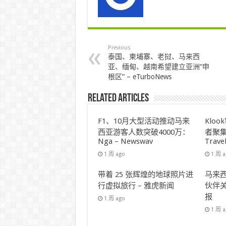
Previous
泰国、柬埔寨、老挝、马来西
亚、缅甸、越南希望建立亚洲“申
根区” – eTurboNews
Related Articles
F1、10月大型活动推动马来
Klo
西亚游客人数突破4000万：
者聚集
Nga – Newswav
Trave
1 周 ago
1 周 
带着 25 张辉煌的地球照片进
马来西
行虚拟旅行 – 雅虎新闻
伙伴关
报
1 周 ago
1 周 