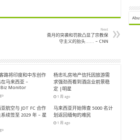
Abu
Next
斋月的突袭和罚款凸显了宗教保
守主义的抬头…… – CNN
ok客路将印度和中东创作
杨忠礼房地产信托因旅游需
在马来西亚 –
求强劲而看到酒店业前景稳
lBiz Monitor
定 |明星
ago
1 周 ago
亚航空与 JDT FC 合作
马来西亚开始筛查 5000 名计
系续签至 2029 年 – 星
划返回缅甸的难民
1 周 ago
ago