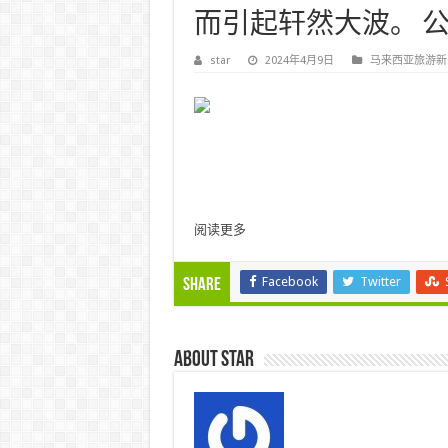
而引起轩然大波。 公司… 
star
2024年4月9日
马来西亚旅游新
跳
阅读更多
至
内
Facebook
Twitter
Share
容
About star