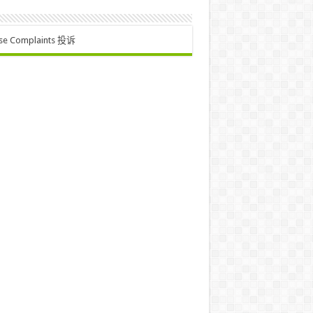
se Complaints 投诉