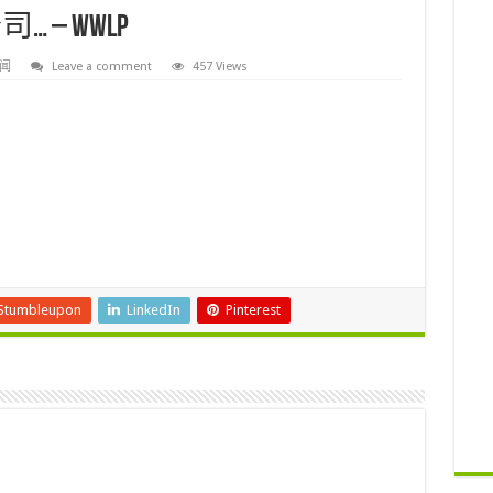
– WWLP
闻
Leave a comment
457 Views
Stumbleupon
LinkedIn
Pinterest