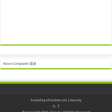
Abuse Complaints 投诉
hosted by
efree2net.com
|
itaxi.my