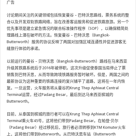
广告
讨论期间关注的关键领域包括恢复曼谷 – 巴特沃思路线，票务系统的整
合以及开发双轨铁路网络，旨在改善客运服务和促进铁路旅游。另一个
优先事项是建立紧急情况的联合标准操作程序（SOP），以确保精简处
理路线上潜在破坏的方法。恢复曼谷 – 巴特沃思（Bangkok-
Butterworth）服务的协议反映了两国对加强区域连通性并促进游客无
缝旅行体验的承诺。
以前运行的曼谷 – 贝特沃思（Bangkok-Butterworth）路线在马来西亚
升级其铁路系统后于2016年被停职。这次升级促使泰国当局停止了票
销售到巴特沃思，从而导致跨境铁路服务暂时破坏。但是，两国之间的
最新协议为这种重要的铁路连接的复兴铺平了道路，这将在一年内恢
复。一旦运营，火车服务将从曼谷的Krung Thep Aphiwat Central
Terminal运营，经过Padang Besar，最后到达马来西亚槟城的
Butterworth。
目前，从泰国到槟城的旅行者可以在Krung Thep Aphiwat Central
Terminal乘火车45号，这将他们带到Padang Besar。在帕登·贝尔
（Padang Besar）经过移民后，旅行者必须转移到KTM Komuter火车
上，这将他们带到Butterworth。从巴特沃思车站（Butterworth