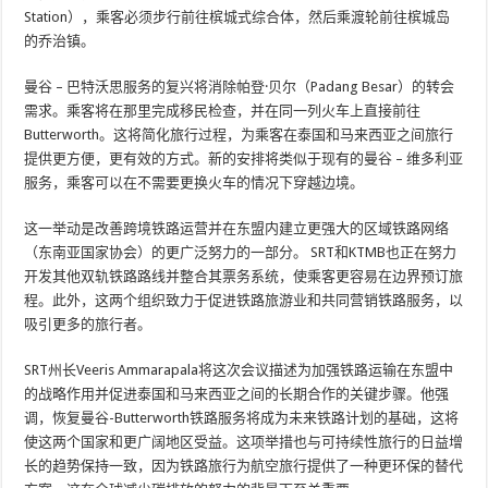
Station），乘客必须步行前往槟城式综合体，然后乘渡轮前往槟城岛
的乔治镇。
曼谷 – 巴特沃思服务的复兴将消除帕登·贝尔（Padang Besar）的转会
需求。乘客将在那里完成移民检查，并在同一列火车上直接前往
Butterworth。这将简化旅行过程，为乘客在泰国和马来西亚之间旅行
提供更方便，更有效的方式。新的安排将类似于现有的曼谷 – 维多利亚
服务，乘客可以在不需要更换火车的情况下穿越边境。
这一举动是改善跨境铁路运营并在东盟内建立更强大的区域铁路网络
（东南亚国家协会）的更广泛努力的一部分。 SRT和KTMB也正在努力
开发其他双轨铁路路线并整合其票务系统，使乘客更容易在边界预订旅
程。此外，这两个组织致力于促进铁路旅游业和共同营销铁路服务，以
吸引更多的旅行者。
SRT州长Veeris Ammarapala将这次会议描述为加强铁路运输在东盟中
的战略作用并促进泰国和马来西亚之间的长期合作的关键步骤。他强
调，恢复曼谷-Butterworth铁路服务将成为未来铁路计划的基础，这将
使这两个国家和更广阔地区受益。这项举措也与可持续性旅行的日益增
长的趋势保持一致，因为铁路旅行为航空旅行提供了一种更环保的替代