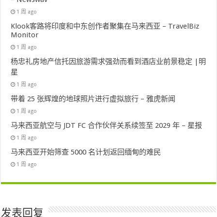
1 周 ago
Klook客路将印度和中东创作者聚集在马来西亚 – TravelBiz
Monitor
1 周 ago
杨忠礼房地产信托因旅游需求强劲而看到酒店业前景稳定 |明
星
1 周 ago
带着 25 张辉煌的地球照片进行虚拟旅行 – 雅虎新闻
1 周 ago
马来西亚航空与 JDT FC 合作伙伴关系续签至 2029 年 – 星报
1 周 ago
马来西亚开始筛查 5000 名计划返回缅甸的难民
1 周 ago
发表回复