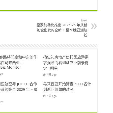
Next
皇家加勒比推出 2025-26 年从新
加坡出发的全新 3 至 5 晚亚洲航
线
ok客路将印度和中东创作
杨忠礼房地产信托因旅游需
在马来西亚 –
求强劲而看到酒店业前景稳
lBiz Monitor
定 |明星
ago
7 天 ago
亚航空与 JDT FC 合作
马来西亚开始筛查 5000 名计
系续签至 2029 年 – 星
划返回缅甸的难民
7 天 ago
ago