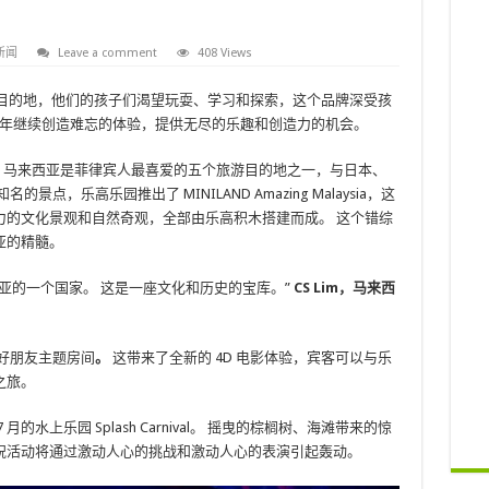
新闻
Leave a comment
408 Views
目的地，他们的孩子们渴望玩耍、学习和探索，这个品牌深受孩
年继续创造难忘的体验，提供无尽的乐趣和创造力的机会。
露，马来西亚是菲律宾人最喜爱的五个旅游目的地之一，与日本、
，乐高乐园推出了 MINILAND Amazing Malaysia，这
力的文化景观和自然奇观，全部由乐高积木搭建而成。 这个错综
亚的精髓。
亚的一个国家。 这是一座文化和历史的宝库。”
CS Lim，马来西
好朋友主题房间
。
这带来了全新的 4D 电影体验，宾客可以与乐
之旅。
水上乐园 Splash Carnival。 摇曳的棕榈树、海滩带来的惊
祝活动将通过激动人心的挑战和激动人心的表演引起轰动。