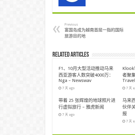
Previous
富国岛成为越南首屈一指的国际
旅游目的地
Related Articles
F1、10月大型活动推动马来
Klo
西亚游客人数突破4000万：
者聚集
Nga – Newswav
Trave
7 天 ago
7 天 
带着 25 张辉煌的地球照片进
马来西
行虚拟旅行 – 雅虎新闻
伙伴关
报
7 天 ago
7 天 