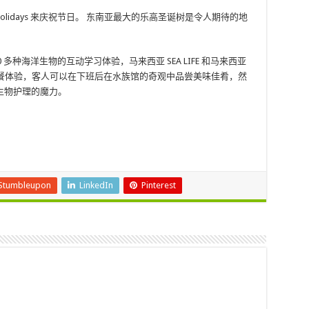
ous Holidays 来庆祝节日。 东南亚最大的乐高圣诞树是令人期待的地
00 多种海洋生物的互动学习体验，马来西亚 SEA LIFE 和马来西亚
水下用餐体验，客人可以在下班后在水族馆的奇观中品尝美味佳肴，然
生物护理的魔力。
Stumbleupon
LinkedIn
Pinterest