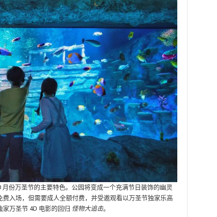
将成为 10 月份万圣节的主要特色。公园将变成一个充满节日装饰的幽灵
免费入场，但需要成人全额付费，并受邀观看以万圣节独家乐高
家万圣节 4D 电影的回归
怪物大追击
。