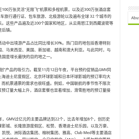
00万张灵活“无限飞”机票和多程机票，以及近300万张酒店套
车旅行通行证、包车旅游、北极游轮以及遍布全球 32 个城市的
Abu
。这些产品遍及近200个国家和地区，从云南怒江到西藏波密等
皇后镇。
动中出境游产品占比同比增长30%。热门目的地包括香港特别
国、马来西亚、美国、新加坡、越南和澳大利亚。与此同时，与
法国是增长最快的目的地之一。
划”产品的吸引力。截至11月12日午夜，平台预约促销品GMV同
上海迪士尼度假区、北京环球影城和日本环球影城的预订率均大
，而机票通票的需求也很旺盛。例如，中国联航的季节性不限次
证预订量大幅上升，酒店套餐也显着增加，滑雪胜地的预订量接
年，GMV过亿元的主要品牌达到22个，比去年增加8个，创历史
球影城、长隆旅游度假区、松赞、香港迪士尼乐园，以及万豪、
悦、洲际酒店集团、榕树集团、雅高、Club Med等主要酒店