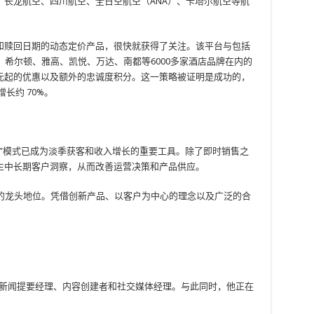
长龙航空、四川航空、全日空航空（ANA）、卡塔尔航空等航
和赎回日期的动态定价产品，很快就获得了关注。该平台与包括
、希尔顿、雅高、凯悦、万达、南都等6000多家酒店品牌在内的
 元起的优惠以及额外的忠诚度积分。这一策略被证明是成功的，
增长约 70%。
划”模式已成为淡季获客和收入增长的重要工具。除了即时销售之
生中长期客户洞察，从而改善运营决策和产品供应。
业的龙头地位。凭借创新产品、以客户为中心的理念以及广泛的合
。
News 网络的新闻提要经理、内容创建者和社交媒体经理。与此同时，他正在