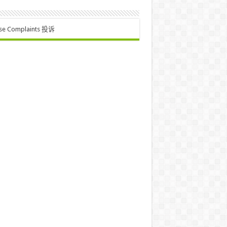
se Complaints 投诉