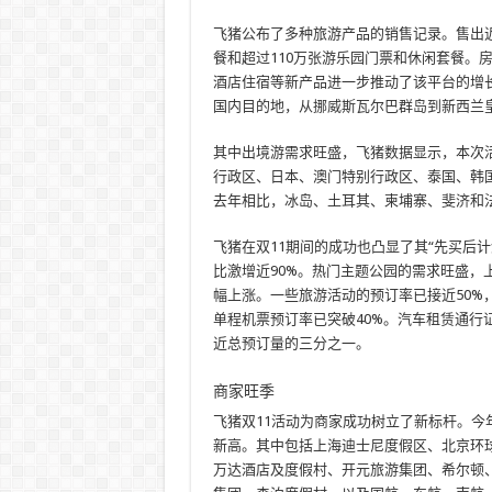
飞猪公布了多种旅游产品的销售记录。售出近1
餐和超过110万张游乐园门票和休闲套餐。房
酒店住宿等新产品进一步推动了该平台的增长
国内目的地，从挪威斯瓦尔巴群岛到新西兰
其中出境游需求旺盛，飞猪数据显示，本次活
行政区、日本、澳门特别行政区、泰国、韩
去年相比，冰岛、土耳其、柬埔寨、斐济和
飞猪在双11期间的成功也凸显了其“先买后计
比激增近90%。热门主题公园的需求旺盛，
幅上涨。一些旅游活动的预订率已接近50%
单程机票预订率已突破40%。汽车租赁通行
近总预订量的三分之一。
商家旺季
飞猪双11活动为商家成功树立了新标杆。今
新高。其中包括上海迪士尼度假区、北京环
万达酒店及度假村、开元旅游集团、希尔顿、凯