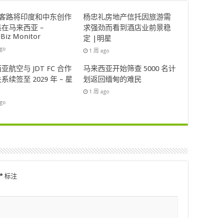
ok客路将印度和中东创作
杨忠礼房地产信托因旅游需
在马来西亚 –
求强劲而看到酒店业前景稳
lBiz Monitor
定 |明星
ago
1 周 ago
亚航空与 JDT FC 合作
马来西亚开始筛查 5000 名计
系续签至 2029 年 – 星
划返回缅甸的难民
1 周 ago
ago
*
标注