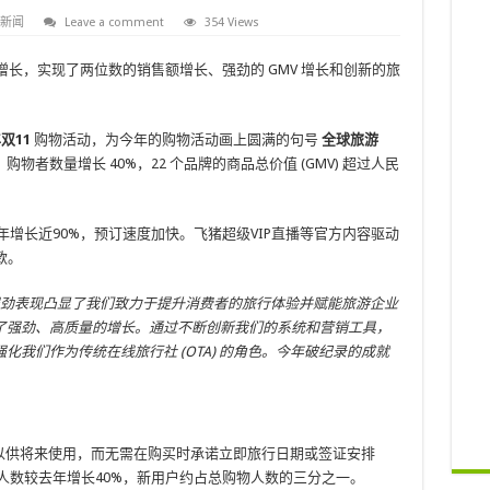
新闻
Leave a comment
354 Views
瞩目的增长，实现了两位数的销售额增长、强劲的 GMV 增长和创新的旅
年双11
购物活动，为今年的购物活动画上圆满的句号
全球旅游
者数量增长 40%，22 个品牌的商品总价值 (GMV) 超过人民
去年增长近90%，预订速度加快。飞猪超级VIP直播等官方内容驱动
款。
的强劲表现凸显了我们致力于提升消费者的旅行体验并赋能旅游企业
了强劲、高质量的增长。通过不断创新我们的系统和营销工具，
我们作为传统在线旅行社 (OTA) 的角色。今年破纪录的成就
以供将来使用，而无需在购买时承诺立即旅行日期或签证安排
人数较去年增长40%，新用户约占总购物人数的三分之一。