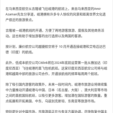
在马来西亚航空从吉隆坡飞往岘港的航班上，来自马来西亚的Amir
Azaman先生分享道，岘港拥有许多令人惊叹的风景和距离世界文化遗
产很近的旅游景点。
吉隆坡—岘港航线的开通，方便了两地游客旅游、度假及其他商务活
动。这也有助于增加游客的出行选择以及两国的客源。
按计划，廉价航空公司越捷航空将于 10 月开通连接岘港和艾哈迈达巴
德（印度）的航线。
此外，低成本航空公司Citilink将在2024年底前运营第一批从雅加达（印
度尼西亚）飞往岘港的直飞包机航班。这家印度尼西亚航空公司将与岘
港和越南中部的旅游公司合作，开通该航线的频率每周两个航班。
除了吸引国内游客的政策外，未来一段时间内，岘港市旅游业将继续集
中力量推动开通岘港与中国、日本（名古屋、大阪）、澳大利亚等市场
之间的直航国际航班，以吸引更多游客。增加潜在国际游客的数量。重
点拓展和开拓美国、中东、乌兹别克斯坦、东南亚等旅游市场。
特别是针对中国市场，市旅游局正在与有关方面协调，尽快恢复中国主