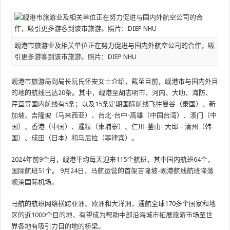
岘港市旅游业及相关单位正在努力促进与国内外航空公司的合作，吸
引更多游客到该市旅游。照片：DIEP NHU
岘港市旅游局副局长阮氏怀安女士介绍，截至目前，岘港市与国内外目
的地的航线已达20条。其中，岘港至胡志明市、河内、大叻、海防、
芹苴等国内航线有5条；以及15条定期国际航线飞往曼谷（泰国）、新
加坡、吉隆坡（马来西亚）、台北-台中-高雄（中国台湾）、澳门（中
国）、香港（中国）、暹粒（柬埔寨）、仁川-釜山- 大邱 – 清州（韩
国）、成田（日本）和马尼拉（菲律宾）。
2024年前9个月，岘港平均每天迎来115个航班，其中国内航班64个，
国际航班51个。 9月24日，马航运营的首架吉隆坡-岘港航线航班降落
岘港国际机场。
马航的航班网络横跨亚洲、欧洲和大洋洲，通航全球170多个国家和地
区的近1000个目的地，有望成为帮助中部沿海城市拓展旅游市场至世
界各地有吸引力目的地的桥梁。