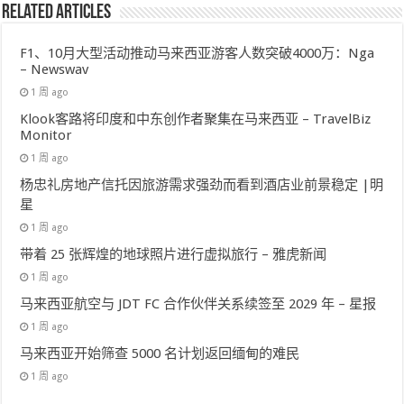
Related Articles
F1、10月大型活动推动马来西亚游客人数突破4000万：Nga
– Newswav
1 周 ago
Klook客路将印度和中东创作者聚集在马来西亚 – TravelBiz
Monitor
1 周 ago
杨忠礼房地产信托因旅游需求强劲而看到酒店业前景稳定 |明
星
1 周 ago
带着 25 张辉煌的地球照片进行虚拟旅行 – 雅虎新闻
1 周 ago
马来西亚航空与 JDT FC 合作伙伴关系续签至 2029 年 – 星报
1 周 ago
马来西亚开始筛查 5000 名计划返回缅甸的难民
1 周 ago