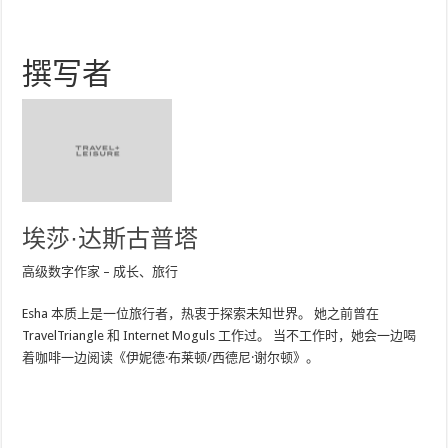
撰写者
埃莎·达斯古普塔
高级数字作家 – 成长、旅行
Esha 本质上是一位旅行者，热衷于探索未知世界。 她之前曾在
TravelTriangle 和 Internet Moguls 工作过。 当不工作时，她会一边喝
着咖啡一边阅读《伊妮德·布莱顿/西德尼·谢尔顿》。