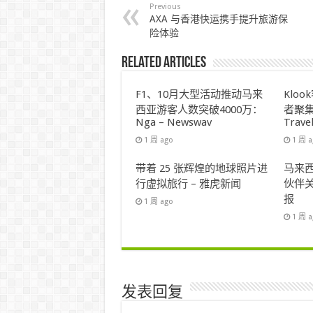
Previous
AXA 与香港快运携手提升旅游保
险体验
Related Articles
F1、10月大型活动推动马来
Klo
西亚游客人数突破4000万：
者聚集
Nga – Newswav
Trave
1 周 ago
1 周 
带着 25 张辉煌的地球照片进
马来西
行虚拟旅行 – 雅虎新闻
伙伴关
报
1 周 ago
1 周 
发表回复