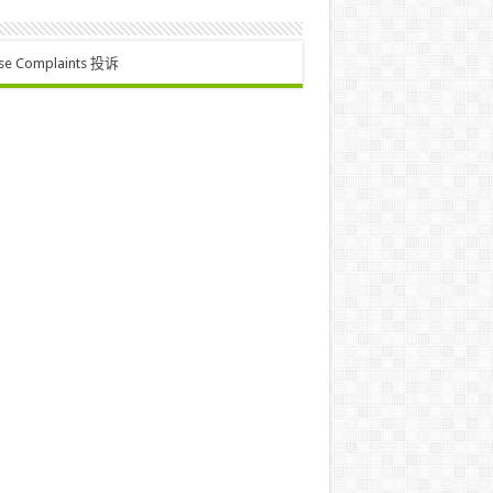
se Complaints 投诉