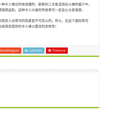
一种令人难忘的味觉爆炸。新鲜的三文鱼浸泡在火辣的酱汁中，
感相得益彰。这种令人兴奋的传统寿司一定会让大家满意。
来西亚人对寿司的热爱是不可否认的。所以，在这个国际寿司
马来西亚提供的令人难以置信的多样性！
Stumbleupon
LinkedIn
Pinterest