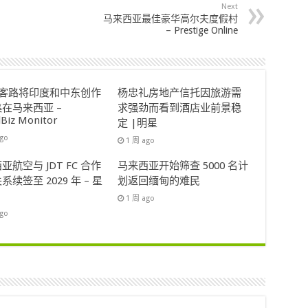
Next
马来西亚最佳豪华高尔夫度假村
– Prestige Online
ok客路将印度和中东创作
杨忠礼房地产信托因旅游需
在马来西亚 –
求强劲而看到酒店业前景稳
lBiz Monitor
定 |明星
ago
1 周 ago
亚航空与 JDT FC 合作
马来西亚开始筛查 5000 名计
系续签至 2029 年 – 星
划返回缅甸的难民
1 周 ago
ago