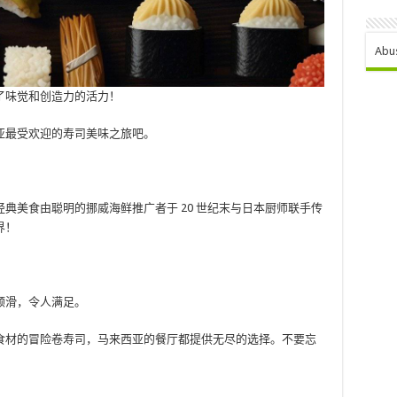
Abu
满了味觉和创造力的活力！
亚最受欢迎的寿司美味之旅吧。
典美食由聪明的挪威海鲜推广者于 20 世纪末与日本厨师联手传
界！
顺滑，令人满足。
食材的冒险卷寿司，马来西亚的餐厅都提供无尽的选择。不要忘