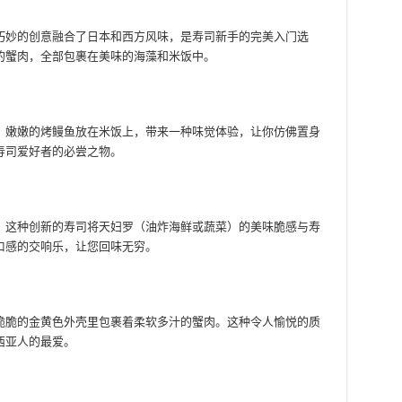
巧妙的创意融合了日本和西方风味，是寿司新手的完美入门选
的蟹肉，全部包裹在美味的海藻和米饭中。
。嫩嫩的烤鳗鱼放在米饭上，带来一种味觉体验，让你仿佛置身
寿司爱好者的必尝之物。
！这种创新的寿司将天妇罗（油炸海鲜或蔬菜）的美味脆感与寿
口感的交响乐，让您回味无穷。
脆脆的金黄色外壳里包裹着柔软多汁的蟹肉。这种令人愉悦的质
西亚人的最爱。