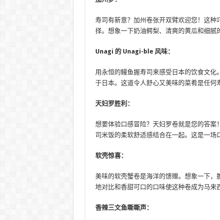
寿司有新意？加州卷张开双臂欢迎您！这种
择。想象一下奶油鳄梨、清爽的黄瓜和细腻
Unagi 的 Unagi-ble 风味：
用永恒的鳗鱼握寿司来感受日本的饮食文化
于日本。这道令人舒心又美味的菜肴是任何
天妇罗胜利：
想要体验口感冒险？天妇罗卷就是您的答案
司米饭的柔软舒适感结合在一起。这是一场
软壳惊喜：
美味的软壳蟹卷是海洋的馈赠。想象一下，
地对比和香甜可口的口味使这种卷成为马来
香辣三文鱼嘶嘶声：