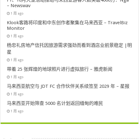
– Newswav
1 周 ago
Klook客路将印度和中东创作者聚集在马来西亚 – TravelBiz
Monitor
1 周 ago
杨忠礼房地产信托因旅游需求强劲而看到酒店业前景稳定 |明
星
1 周 ago
带着 25 张辉煌的地球照片进行虚拟旅行 – 雅虎新闻
1 周 ago
马来西亚航空与 JDT FC 合作伙伴关系续签至 2029 年 – 星报
1 周 ago
马来西亚开始筛查 5000 名计划返回缅甸的难民
1 周 ago