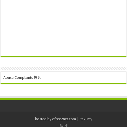
Abuse Complaints 投诉
hosted by
efree2net.com
|
itaxi.my