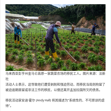
马来西亚彭亨州金马仑高原一家蔬菜农场的移民工人。图片来源：法新
社
活动人士表示，这导致他们遭受剥削和强迫劳动，而移民当局则拘留了
被迫逾期居留或非法工作的移民，以偿还离开孟加拉国所欠的债务。
移民活动家安迪·霍尔 (Andy Hall) 将其描述为“系统性的、不可原谅的虐
待”。