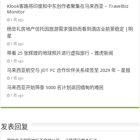
Klook客路将印度和中东创作者聚集在马来西亚 – TravelBiz
Monitor
1 周 ago
杨忠礼房地产信托因旅游需求强劲而看到酒店业前景稳定 |明
星
1 周 ago
带着 25 张辉煌的地球照片进行虚拟旅行 – 雅虎新闻
1 周 ago
马来西亚航空与 JDT FC 合作伙伴关系续签至 2029 年 – 星报
1 周 ago
马来西亚开始筛查 5000 名计划返回缅甸的难民
1 周 ago
发表回复