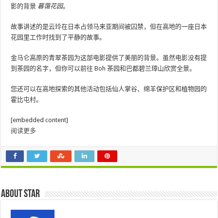
影的背景
暮霭花园
。
故事讲述的是云玲在日本占领马来亚期间被囚禁，但在高地的一座日本
花园里工作时找到了平静的故事。
金马仑高原的青翠茶园为这部电影提供了美丽的背景。虽然电影没有提
到茶园的名字，但你可以前往 Boh 茶园和巴都碧兰璋山欣赏全景。
您还可以在高地探索的其他活动包括仙人掌谷、绵羊保护区和植物园的
霍比屯村。
[embedded content]
阅读更多
About star