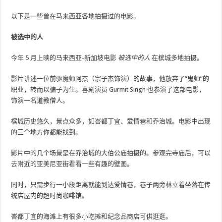
以下是一些曾在马来西亚各地拍摄过的电影。
被选中的人
今年 5 月上映的马来西亚-新加坡电影
被选中的人
在槟城多地拍摄。
影片讲述一位前驱魔师阿杰（宗子杰饰演）的故事，他放弃了“鬼师”的
职业，转而以骗子为生。喜剧演员 Gurmit Singh 也参演了这部电影，
饰演一名道教僧人。
槟城历史悠久，景点众多，如峇都丁宜、爱情巷和乔治城。电影中出现
的三个地方你都能找到。
影片中的几个场景是在乔治城的大伯公庙拍摄的。参观完寺庙后，可以
去附近的亚美尼亚街看看一些有趣的壁画。
同时，只需步行一小段距离就能到达爱情巷，巷子两旁林立着坐落在传
统店屋内的超时尚咖啡馆。
峇都丁宜的海滩上有很多小吃摊和纪念品商店可供逛逛。