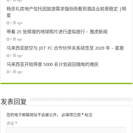
1 周 ago
杨忠礼房地产信托因旅游需求强劲而看到酒店业前景稳定 |明
星
1 周 ago
带着 25 张辉煌的地球照片进行虚拟旅行 – 雅虎新闻
1 周 ago
马来西亚航空与 JDT FC 合作伙伴关系续签至 2029 年 – 星报
1 周 ago
马来西亚开始筛查 5000 名计划返回缅甸的难民
1 周 ago
发表回复
您的电子邮箱地址不会被公开。
必填项已用
*
标注
评论
*