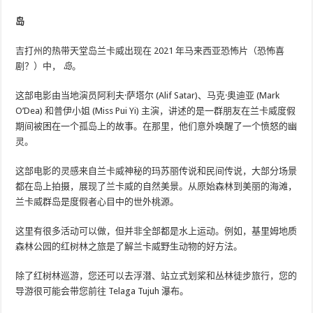
岛
吉打州的热带天堂岛兰卡威出现在 2021 年马来西亚恐怖片（恐怖喜
剧？）中，
岛
。
这部电影由当地演员阿利夫·萨塔尔 (Alif Satar)、马克·奥迪亚 (Mark
O’Dea) 和普伊小姐 (Miss Pui Yi) 主演，讲述的是一群朋友在兰卡威度假
期间被困在一个孤岛上的故事。在那里，他们意外唤醒了一个愤怒的幽
灵。
这部电影的灵感来自兰卡威神秘的玛苏丽传说和民间传说，大部分场景
都在岛上拍摄，展现了兰卡威的自然美景。从原始森林到美丽的海滩，
兰卡威群岛是度假者心目中的世外桃源。
这里有很多活动可以做，但并非全部都是水上运动。例如，基里姆地质
森林公园的红树林之旅是了解兰卡威野生动物的好方法。
除了红树林巡游，您还可以去浮潜、站立式划桨和丛林徒步旅行，您的
导游很可能会带您前往 Telaga Tujuh 瀑布。