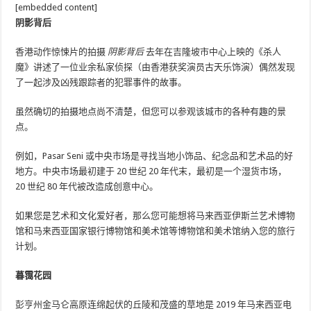
[embedded content]
阴影背后
香港动作惊悚片的拍摄
阴影背后
去年在吉隆坡市中心上映的《杀人
魔》讲述了一位业余私家侦探（由香港获奖演员古天乐饰演）偶然发现
了一起涉及凶残跟踪者的犯罪事件的故事。
虽然确切的拍摄地点尚不清楚，但您可以参观该城市的各种有趣的景
点。
例如，Pasar Seni 或中央市场是寻找当地小饰品、纪念品和艺术品的好
地方。中央市场最初建于 20 世纪 20 年代末，最初是一个湿货市场，
20 世纪 80 年代被改造成创意中心。
如果您是艺术和文化爱好者，那么您可能想将马来西亚伊斯兰艺术博物
馆和马来西亚国家银行博物馆和美术馆等博物馆和美术馆纳入您的旅行
计划。
暮霭花园
彭亨州金马仑高原连绵起伏的丘陵和茂盛的草地是 2019 年马来西亚电