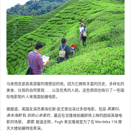
马来西亚是各类游客的理想目的地，因为它拥有丰富的历史、多样化的
美食、壮观的自然景观……以及优秀的人民。这些原因也吸引了一些国
际电影制片人来我国拍摄电影。
据报道，英国女演员弗洛伦斯·皮尤曾出演过多部电影，包括
黑寡妇，
奥本海默
和
别担心亲爱的
，最近在吉隆坡拍摄即将上映的超级英雄电
影的场景，
雷霆
. 报道还称，Pugh 来吉隆坡是为了在 Merdeka 118 摩
天大楼拍摄特技表演。