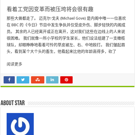
看着工党因变革而被压垮将会很有趣
那些大兽都走了。 迈克尔·戈夫 (Michael Gove) 是内阁中唯一一位喜欢
在 BBC 的《今日》节目中发生争执并仅受皮外伤、脚步轻快的内阁成
员。 其余的人已经离开或正在离开，这对我们这些在边线上的人来说
很困难。 我们就像一所小学校的学生家长，他们设法组建了一支橄榄
球队，却眼睁睁地看着可怜的草皮被左、右、中地殴打。 我们皱起眉
头，看到某个大个头的畜生，他看起来比他的年龄高得多，砍了
阅读更多
About star