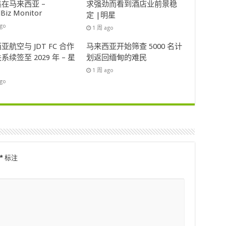
在马来西亚 –
求强劲而看到酒店业前景稳
lBiz Monitor
定 |明星
ago
1 周 ago
亚航空与 JDT FC 合作
马来西亚开始筛查 5000 名计
系续签至 2029 年 – 星
划返回缅甸的难民
1 周 ago
ago
*
标注