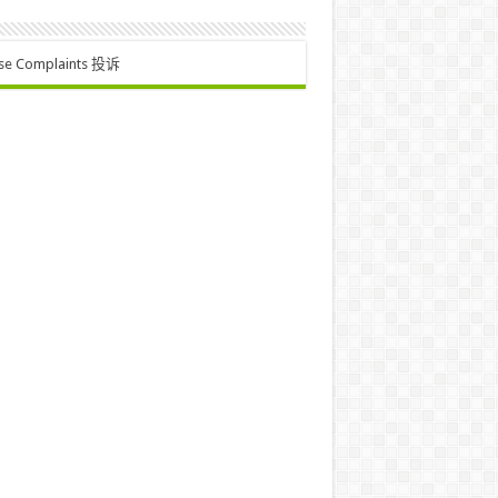
se Complaints 投诉