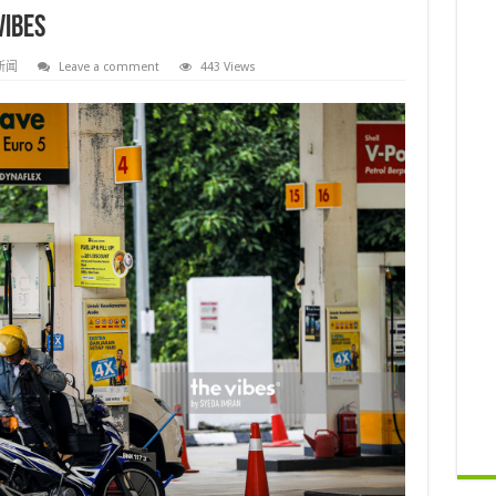
bes
新闻
Leave a comment
443 Views