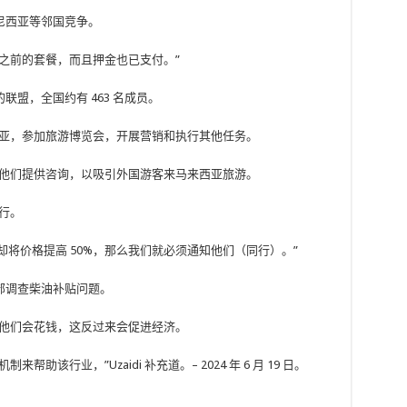
尼西亚等邻国竞争。
之前的套餐，而且押金也已支付。”
盟，全国约有 463 名成员。
西亚，参加旅游博览会，开展营销和执行其他任务。
向他们提供咨询，以吸引外国游客来马来西亚旅游。
行。
营商却将价格提高 50%，那么我们就必须通知他们（同行）。”
部调查柴油补贴问题。
，他们会花钱，这反过来会促进经济。
该行业，”Uzaidi 补充道。– 2024 年 6 月 19 日。