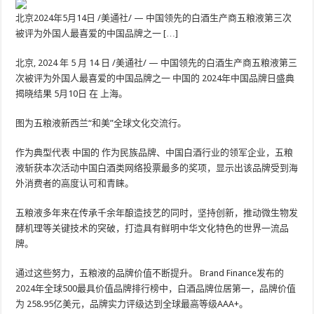
北京2024年5月14日 /美通社/ — 中国领先的白酒生产商五粮液第三次
被评为外国人最喜爱的中国品牌之一 […]
北京
,
2024 年 5 月 14 日
/美通社/ — 中国领先的白酒生产商五粮液第三
次被评为外国人最喜爱的中国品牌之一
中国的
2024年中国品牌日盛典
揭晓结果
5月10日
在
上海
。
图为五粮液新西兰“和美”全球文化交流行。
作为典型代表
中国的
作为民族品牌、中国白酒行业的领军企业，五粮
液斩获本次活动中国白酒类网络投票最多的奖项，显示出该品牌受到海
外消费者的高度认可和青睐。
五粮液多年来在传承千余年酿造技艺的同时，坚持创新，推动微生物发
酵机理等关键技术的突破，打造具有鲜明中华文化特色的世界一流品
牌。
通过这些努力，五粮液的品牌价值不断提升。 Brand Finance发布的
2024年全球500最具价值品牌排行榜中，白酒品牌位居第一，品牌价值
为
258.95亿美元
，品牌实力评级达到全球最高等级AAA+。