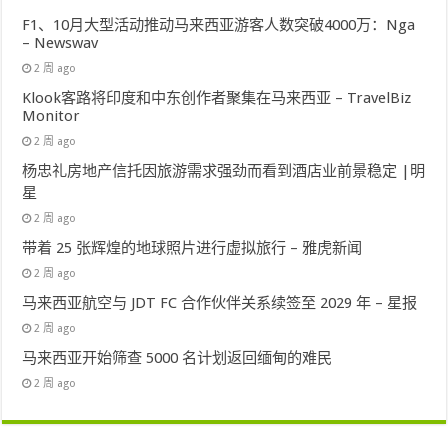
F1、10月大型活动推动马来西亚游客人数突破4000万：Nga
– Newswav
2 周 ago
Klook客路将印度和中东创作者聚集在马来西亚 – TravelBiz
Monitor
2 周 ago
杨忠礼房地产信托因旅游需求强劲而看到酒店业前景稳定 |明
星
2 周 ago
带着 25 张辉煌的地球照片进行虚拟旅行 – 雅虎新闻
2 周 ago
马来西亚航空与 JDT FC 合作伙伴关系续签至 2029 年 – 星报
2 周 ago
马来西亚开始筛查 5000 名计划返回缅甸的难民
2 周 ago