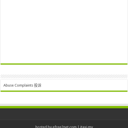
Abuse Complaints 投诉
hosted by
efree2net.com
|
itaxi.my