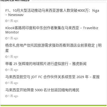
F1、10月大型活动推动马来西亚游客人数突破4000万：Nga
– Newswav
1 周 ago
Klook客路将印度和中东创作者聚集在马来西亚 – TravelBiz
Monitor
1 周 ago
杨忠礼房地产信托因旅游需求强劲而看到酒店业前景稳定 |明
星
1 周 ago
带着 25 张辉煌的地球照片进行虚拟旅行 – 雅虎新闻
1 周 ago
马来西亚航空与 JDT FC 合作伙伴关系续签至 2029 年 – 星报
1 周 ago
马来西亚开始筛查 5000 名计划返回缅甸的难民
1 周 ago