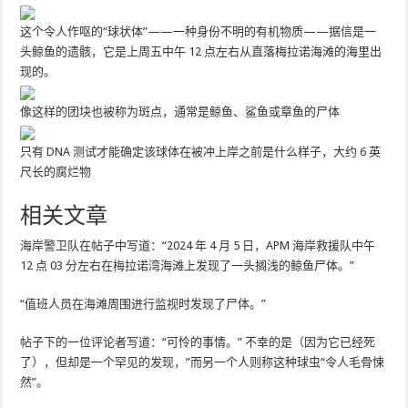
这个令人作呕的“球状体”——一种身份不明的有机物质——据信是一
头鲸鱼的遗骸，它是上周五中午 12 点左右从直落梅拉诺海滩的海里出
现的。
像这样的团块也被称为斑点，通常是鲸鱼、鲨鱼或章鱼的尸体
只有 DNA 测试才能确定该球体在被冲上岸之前是什么样子，大约 6 英
尺长的腐烂物
相关文章
海岸警卫队在帖子中写道：“2024 年 4 月 5 日，APM 海岸救援队中午
12 点 03 分左右在梅拉诺湾海滩上发现了一头搁浅的鲸鱼尸体。”
“值班人员在海滩周围进行监视时发现了尸体。”
帖子下的一位评论者写道：“可怜的事情。” 不幸的是（因为它已经死
了），但却是一个罕见的发现，”而另一个人则称这种球虫“令人毛骨悚
然”。