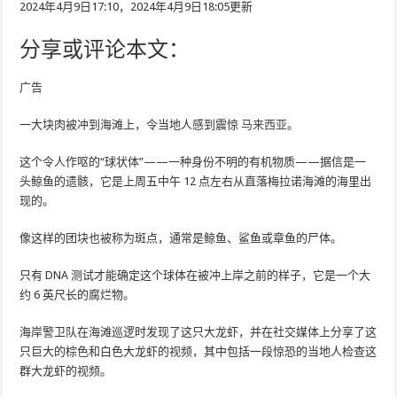
2024年4月9日17:10，2024年4月9日18:05更新
分享或评论本文：
广告
一大块肉被冲到海滩上，令当地人感到震惊
马来西亚
。
这个令人作呕的“球状体”——一种身份不明的有机物质——据信是一
头鲸鱼的遗骸，它是上周五中午 12 点左右从直落梅拉诺海滩的海里出
现的。
像这样的团块也被称为斑点，通常是鲸鱼、鲨鱼或章鱼的尸体。
只有 DNA 测试才能确定这个球体在被冲上岸之前的样子，它是一个大
约 6 英尺长的腐烂物。
海岸警卫队在海滩巡逻时发现了这只大龙虾，并在社交媒体上分享了这
只巨大的棕色和白色大龙虾的视频，其中包括一段惊恐的当地人检查这
群大龙虾的视频。