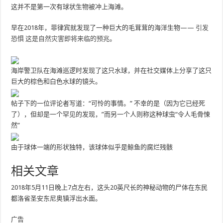
这并不是第一次有球状生物被冲上海滩。
早在2018年，菲律宾就发现了一种巨大的毛茸茸的海洋生物——
引发
恐惧 这是自然灾害即将来临的预兆
。
海岸警卫队在海滩巡逻时发现了这只水球，并在社交媒体上分享了这只
巨大的棕色和白色水球的镜头。
帖子下的一位评论者写道：“可怜的事情。” 不幸的是（因为它已经死
了），但却是一个罕见的发现，”而另一个人则称这种球虫“令人毛骨悚
然”
由于球体一端的形状独特，该球体似乎是鲸鱼的腐烂残骸
相关文章
2018年5月11日晚上7点左右，这头20英尺长的神秘动物的尸体在东民
都洛省圣安东尼奥镇浮出水面。
广告