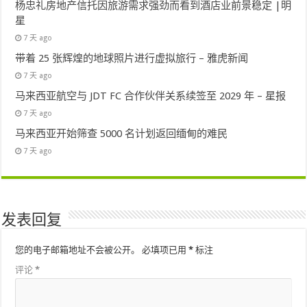
杨忠礼房地产信托因旅游需求强劲而看到酒店业前景稳定 |明
星
7 天 ago
带着 25 张辉煌的地球照片进行虚拟旅行 – 雅虎新闻
7 天 ago
马来西亚航空与 JDT FC 合作伙伴关系续签至 2029 年 – 星报
7 天 ago
马来西亚开始筛查 5000 名计划返回缅甸的难民
7 天 ago
发表回复
您的电子邮箱地址不会被公开。
必填项已用
*
标注
评论
*