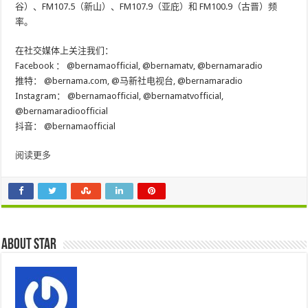
谷）、FM107.5（新山）、FM107.9（亚庇）和 FM100.9（古晋）频
率。
在社交媒体上关注我们：
Facebook ：
@bernamaofficial
,
@bernamatv
,
@bernamaradio
推特：
@bernama.com
,
@马新社电视台
,
@bernamaradio
Instagram：
@bernamaofficial
,
@bernamatvofficial
,
@bernamaradioofficial
抖音：
@bernamaofficial
阅读更多
About star