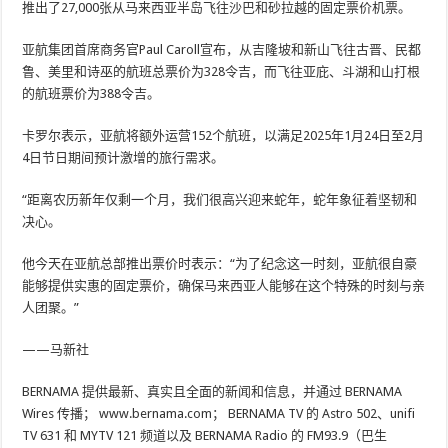
推出了27,000张从马来西亚半岛飞往沙巴和砂拉越的固定票价机票。
亚航集团首席商务官Paul Caroll宣布，从吉隆坡和新山飞往古晋、民都
鲁、美里和诗巫的航班总票价为328令吉，而飞往亚庇、斗湖和山打根
的航班票价为388令吉。
卡罗尔表示，亚航将额外运营152个航班，以满足2025年1月24日至2月
4日节日期间预计激增的旅行需求。
“距离农历新年仅剩一个月，我们很高兴迎来蛇年，蛇年象征着坚韧和
决心。
他今天在亚航总部推出票价时表示：“为了纪念这一时刻，亚航很自豪
能够提供实惠的固定票价，确保马来西亚人能够在这个特殊的时刻与亲
人团聚。”
——马新社
BERNAMA 提供最新、真实且全面的新闻和信息，并通过 BERNAMA
Wires 传播； www.bernama.com； BERNAMA TV 的 Astro 502、unifi
TV 631 和 MYTV 121 频道以及 BERNAMA Radio 的 FM93.9（巴生