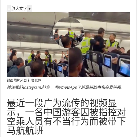
放大文字
–
+
封面图片来自
社交媒体
关注我们
Instagram
,
抖音
， 和
WhatsApp
了解最新故事和突发新闻。
最近一段广为流传的视频显
示，一名中国游客因被指控对
空乘人员有不当行为而被带下
马航航班