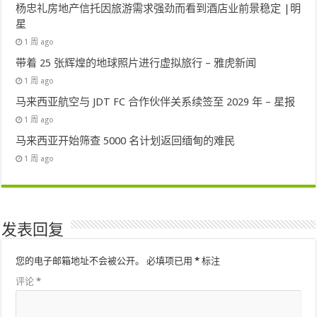
杨忠礼房地产信托因旅游需求强劲而看到酒店业前景稳定 |明
星
1 周 ago
带着 25 张辉煌的地球照片进行虚拟旅行 – 雅虎新闻
1 周 ago
马来西亚航空与 JDT FC 合作伙伴关系续签至 2029 年 – 星报
1 周 ago
马来西亚开始筛查 5000 名计划返回缅甸的难民
1 周 ago
发表回复
您的电子邮箱地址不会被公开。
必填项已用
*
标注
评论
*