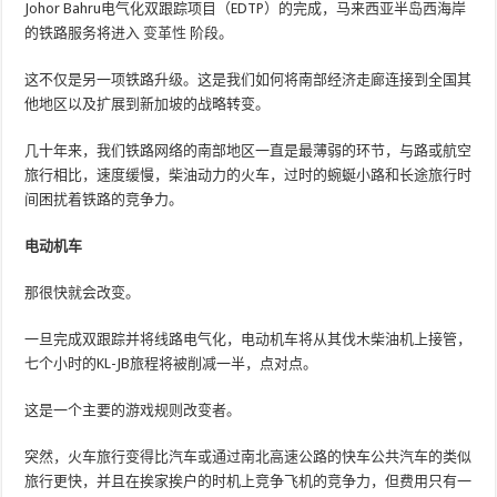
Johor Bahru电气化双跟踪项目（EDTP）的完成，马来西亚半岛西海岸
的铁路服务将进入
变革性
阶段。
这不仅是另一项铁路升级。这是我们如何将南部经济走廊连接到全国其
他地区以及扩展到新加坡的战略转变。
几十年来，我们铁路网络的南部地区一直是最薄弱的环节，与路或航空
旅行相比，速度缓慢，柴油动力的火车，过时的蜿蜒小路和长途旅行时
间困扰着铁路的竞争力。
电动机车
那很快就会改变。
一旦完成双跟踪并将线路电气化，电动机车将从其伐木柴油机上接管，
七个小时的KL-JB旅程将被削减一半，点对点。
这是一个主要的游戏规则改变者。
突然，火车旅行变得比汽车或通过南北高速公路的快车公共汽车的类似
旅行更快，并且在挨家挨户的时机上竞争飞机的竞争力，但费用只有一