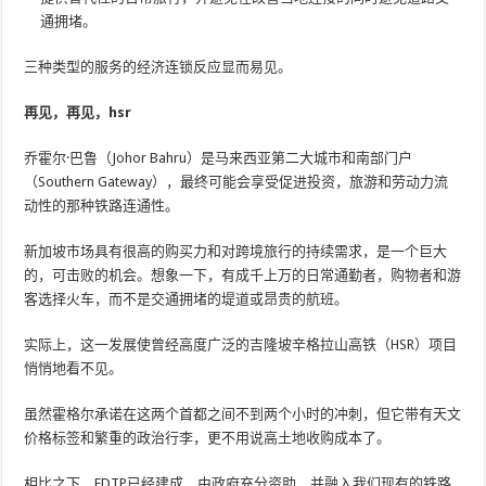
通拥堵。
三种类型的服务的经济连锁反应显而易见。
再见，再见，hsr
乔霍尔·巴鲁（Johor Bahru）是马来西亚第二大城市和南部门户
（Southern Gateway），最终可能会享受促进投资，旅游和劳动力流
动性的那种铁路连通性。
新加坡市场具有很高的购买力和对跨境旅行的持续需求，是一个巨大
的，可击败的机会。想象一下，有成千上万的日常通勤者，购物者和游
客选择火车，而不是交通拥堵的堤道或昂贵的航班。
实际上，这一发展使曾经高度广泛的吉隆坡辛格拉山高铁（HSR）项目
悄悄地看不见。
虽然霍格尔承诺在这两个首都之间不到两个小时的冲刺，但它带有天文
价格标签和繁重的政治行李，更不用说高土地收购成本了。
相比之下，EDTP已经建成，由政府充分资助，并融入我们现有的铁路