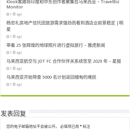
Klook客路将印度和中东创作者聚集在马来西亚 – TravelBiz
Monitor
1 周 ago
杨忠礼房地产信托因旅游需求强劲而看到酒店业前景稳定 |明
星
1 周 ago
带着 25 张辉煌的地球照片进行虚拟旅行 – 雅虎新闻
1 周 ago
马来西亚航空与 JDT FC 合作伙伴关系续签至 2029 年 – 星报
1 周 ago
马来西亚开始筛查 5000 名计划返回缅甸的难民
1 周 ago
发表回复
您的电子邮箱地址不会被公开。
必填项已用
*
标注